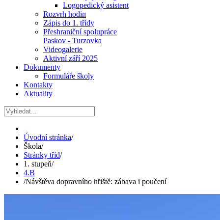
Logopedický asistent
Rozvrh hodin
Zápis do 1. třídy
Přeshraniční spolupráce
Paskov - Turzovka
Videogalerie
Aktivní září 2025
Dokumenty
Formuláře školy
Kontakty
Aktuality
Úvodní stránka
/
Škola
/
Stránky tříd
/
1. stupeň
/
4.B
/
Návštěva dopravního hřiště: zábava i poučení