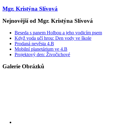
Mgr. Kristýna Slívová
Nejnovější od Mgr. Kristýna Slívová
Beseda s panem Holbou a jeho vodicím psem
Když voda učí hrou: Den vody ve škole
Prodaná nevěsta 4.B
Mobilní planetárium ve 4.B
Projektový den: Živočichové
Galerie Obrázků