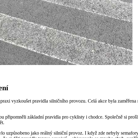
ení
v praxi vyzkoušet pravidla silničního provozu. Celá akce byla zaměřena
u připomněli základní pravidla pro cyklisty i chodce. Společně si prošli
ět.
bylo uzpůsobeno jako reálný silniční provoz. I když zde nebyly semafor