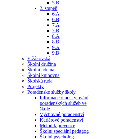
5.B
2. stupeň
6.A
6.B
7.A
7.B
8.A
8.B
9.A
9.B
E-žákovská
Školní družina
Školní jídelna
Školní knihovna
Školská rada
Projekty
Poradenské služby školy
Informace o poskytování
poradenských služeb ve
škole
Výchovné poradenství
Kariérové poradenství
Metodik prevence
Školní speciální pedagog
Školní psycholog