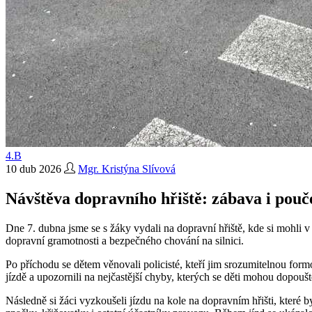
4.B
10 dub 2026
Mgr. Kristýna Slívová
Návštěva dopravního hřiště: zábava i pouč
Dne 7. dubna jsme se s žáky vydali na dopravní hřiště, kde si mohli 
dopravní gramotnosti a bezpečného chování na silnici.
Po příchodu se dětem věnovali policisté, kteří jim srozumitelnou formo
jízdě a upozornili na nejčastější chyby, kterých se děti mohou dopoušt
Následně si žáci vyzkoušeli jízdu na kole na dopravním hřišti, které 