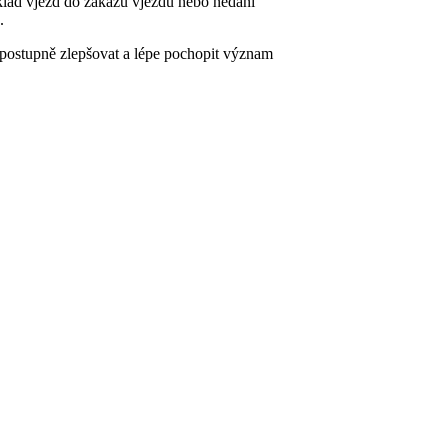
íklad vjezd do zákazu vjezdu nebo nedání
.
 postupně zlepšovat a lépe pochopit význam