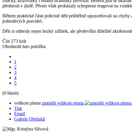
značky, křižovatky i ostatní účastníky provozu. Během jízd se ukázal
přednosti v jízdě. Přesto však prokázaly schopnost reagovat na vznik
Během praktické části policisté děti průběžně upozorňovali na chyby
jednotlivých pravidel.
Děti si odnesly nejen hezký zážitek, ale především důležité zkušenosti
Číst 273 krát
Ohodnotit tuto položku
1
2
3
4
5
(0 hlasů)
velikost písma
zmenšit velikost písma
Tisk
Email
Galerie Obrázků