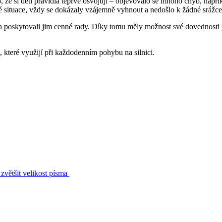
o, že si děti pravidla teprve osvojují – objevovalo se mnoho chyb, např
lé situace, vždy se dokázaly vzájemně vyhnout a nedošlo k žádné srážce
 a poskytovali jim cenné rady. Díky tomu měly možnost své dovednosti
, které využijí při každodenním pohybu na silnici.
zvětšit velikost písma