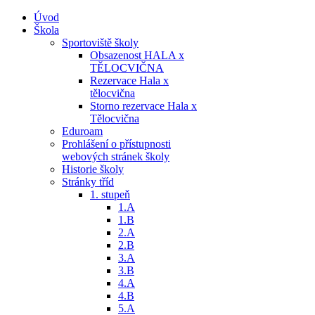
Úvod
Škola
Sportoviště školy
Obsazenost HALA x
TĚLOCVIČNA
Rezervace Hala x
tělocvična
Storno rezervace Hala x
Tělocvična
Eduroam
Prohlášení o přístupnosti
webových stránek školy
Historie školy
Stránky tříd
1. stupeň
1.A
1.B
2.A
2.B
3.A
3.B
4.A
4.B
5.A