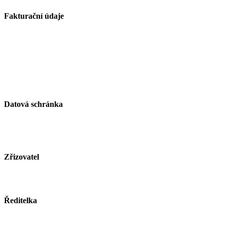
Fakturační údaje
Základní škola Paskov, okres Frýdek-Místek, příspěvková
organizace
Kirilovova 330
739 21 Paskov
IČ: 750 26 261
Datová schránka
ID schránky: zjsmnf5
Zřizovatel
Město Paskov
www.mesto-paskov.cz
Ředitelka
Mgr. Lucie Butkovová
Tel.: +420 558 115 012