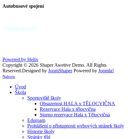
Autobusové spojení
zastávka Paskov,,sokolovna - linky 39, 370
zastávka Paskov,,u hřbitova
Vyhledat spojení
Powered by Helix
Copyright © 2026 Shaper Awetive Demo. All Rights
Reserved.
Designed by
JoomShaper
Powered by
Joomla!
Nahoru
Úvod
Škola
Sportoviště školy
Obsazenost HALA x TĚLOCVIČNA
Rezervace Hala x tělocvična
Storno rezervace Hala x Tělocvična
Eduroam
Prohlášení o přístupnosti webových stránek školy
Historie školy
Stránky tříd