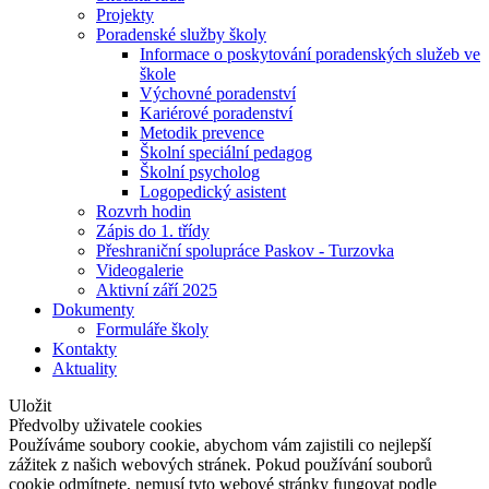
Projekty
Poradenské služby školy
Informace o poskytování poradenských služeb ve
škole
Výchovné poradenství
Kariérové poradenství
Metodik prevence
Školní speciální pedagog
Školní psycholog
Logopedický asistent
Rozvrh hodin
Zápis do 1. třídy
Přeshraniční spolupráce Paskov - Turzovka
Videogalerie
Aktivní září 2025
Dokumenty
Formuláře školy
Kontakty
Aktuality
Uložit
Předvolby uživatele cookies
Používáme soubory cookie, abychom vám zajistili co nejlepší
zážitek z našich webových stránek. Pokud používání souborů
cookie odmítnete, nemusí tyto webové stránky fungovat podle