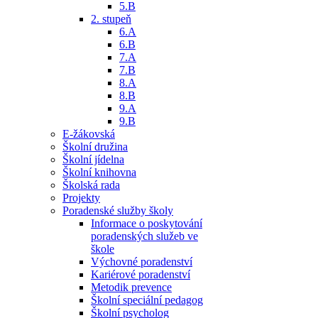
5.B
2. stupeň
6.A
6.B
7.A
7.B
8.A
8.B
9.A
9.B
E-žákovská
Školní družina
Školní jídelna
Školní knihovna
Školská rada
Projekty
Poradenské služby školy
Informace o poskytování
poradenských služeb ve
škole
Výchovné poradenství
Kariérové poradenství
Metodik prevence
Školní speciální pedagog
Školní psycholog