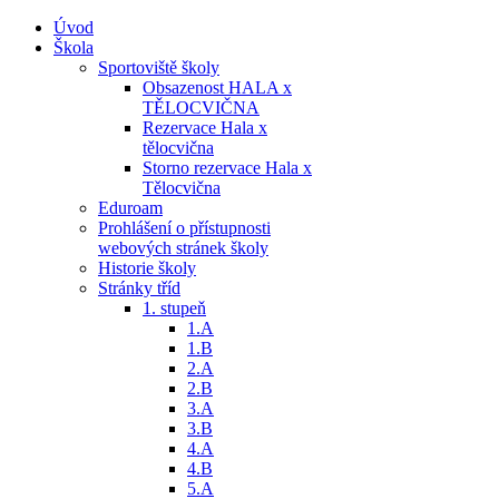
Úvod
Škola
Sportoviště školy
Obsazenost HALA x
TĚLOCVIČNA
Rezervace Hala x
tělocvična
Storno rezervace Hala x
Tělocvična
Eduroam
Prohlášení o přístupnosti
webových stránek školy
Historie školy
Stránky tříd
1. stupeň
1.A
1.B
2.A
2.B
3.A
3.B
4.A
4.B
5.A