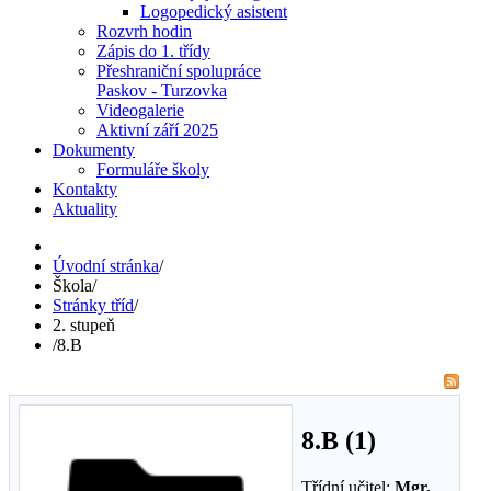
Logopedický asistent
Rozvrh hodin
Zápis do 1. třídy
Přeshraniční spolupráce
Paskov - Turzovka
Videogalerie
Aktivní září 2025
Dokumenty
Formuláře školy
Kontakty
Aktuality
Úvodní stránka
/
Škola
/
Stránky tříd
/
2. stupeň
/
8.B
8.B (1)
Třídní učitel:
Mgr.