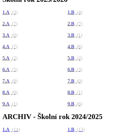
1.A
(3)
1.B
(4)
2.A
(7)
2.B
(7)
3.A
(0)
3.B
(1)
4.A
(7)
4.B
(6)
5.A
(2)
5.B
(2)
6.A
(5)
6.B
(3)
7.A
(0)
7.B
(0)
8.A
(0)
8.B
(1)
9.A
(1)
9.B
(6)
ARCHIV - Školní rok 2024/2025
1.A
(14)
1.B
(13)