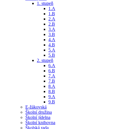
1. stupeň
1.A
1.B
2.A
2.B
3.A
3.B
4.A
4.B
5.A
5.B
2. stupeň
6.A
6.B
7.A
7.B
8.A
8.B
9.A
9.B
E-žákovská
Školní družina
Školní jídelna
Školní knihovna
Školská rada