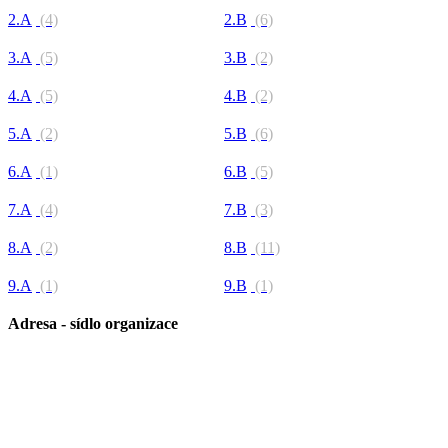
2.A
(4)
2.B
(6)
3.A
(5)
3.B
(2)
4.A
(5)
4.B
(2)
5.A
(2)
5.B
(6)
6.A
(1)
6.B
(5)
7.A
(4)
7.B
(3)
8.A
(2)
8.B
(11)
9.A
(1)
9.B
(1)
Adresa - sídlo organizace
Základní škola Paskov, okres Frýdek-Místek, příspěvková
organizace
Kirilovova 330
739 21 Paskov