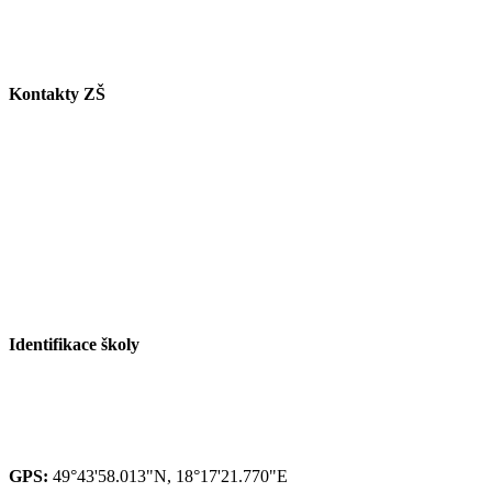
E-mail:
butkovova@zspaskov.cz
Kontakty ZŠ
Tel. info ZŠ: +420 558 115 011
Tel. jídelna: +420 558 115 008
Tel. družina: +420 558 115 017
Tel. sborovna I. st.: +420 558 115 016
Tel. malá škola: +420 558 115 002
E-mail ZŠ:
info@zspaskov.cz
E-mail jídelna:
jedlickova@zspaskov.cz
E-mail družina:
michalkova@zspaskov.cz
Identifikace školy
Red IZO: 600 134 075
IZO: 102092222
GPS:
49°43'58.013"N, 18°17'21.770"E