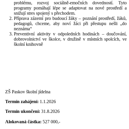
problému, rozvoj sociálně-emočních dovedností. Tyto
programy pomáhají lépe se adaptovat na nové prostředí a
snižují stres spojený s přechodem.
Příprava zázemí pro budoucí žáky – poznání prostředí, žáků,
pedagogů, chceme, aby noví žáci při přestupu nešli „do
neznáma“
Preventivní aktivity v odpoledních hodinách – doučování,
dobrovolnictví ve školce, v družině v místních spolcích, ve
školní knihovně
ZŠ Paskov školní jídelna
Termín zahájení:
1.1.2026
Termín ukončení:
31.8.2026
Alokovaná částka:
527 000,-