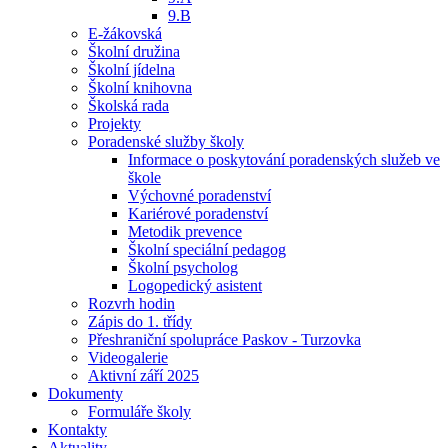
9.B
E-žákovská
Školní družina
Školní jídelna
Školní knihovna
Školská rada
Projekty
Poradenské služby školy
Informace o poskytování poradenských služeb ve
škole
Výchovné poradenství
Kariérové poradenství
Metodik prevence
Školní speciální pedagog
Školní psycholog
Logopedický asistent
Rozvrh hodin
Zápis do 1. třídy
Přeshraniční spolupráce Paskov - Turzovka
Videogalerie
Aktivní září 2025
Dokumenty
Formuláře školy
Kontakty
Aktuality