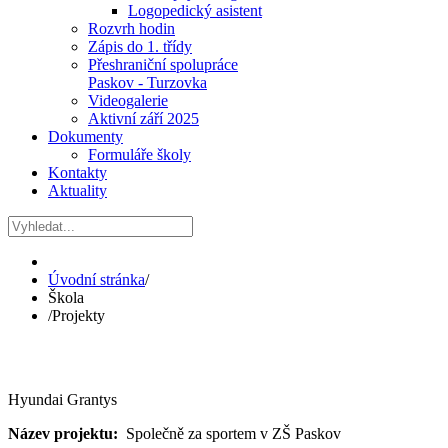
Logopedický asistent
Rozvrh hodin
Zápis do 1. třídy
Přeshraniční spolupráce
Paskov - Turzovka
Videogalerie
Aktivní září 2025
Dokumenty
Formuláře školy
Kontakty
Aktuality
Úvodní stránka
/
Škola
/
Projekty
Hyundai Grantys
Název projektu:
Společně za sportem v ZŠ Paskov