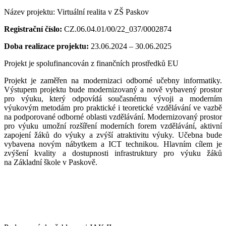
Název projektu: Virtuální realita v ZŠ Paskov
Registrační číslo:
CZ.06.04.01/00/22_037/0002874
Doba realizace projektu:
23
.0
6
.2024
–
30
.0
6
.2025
Projekt je spolufinancován z finančních prostředků EU
Projekt je zaměřen na
modernizaci odborné
učebny
informatiky
.
Výstupem projektu
bude modernizovaný a nově vybavený prostor
pro výuku, který odpovídá současnému vývoji a moderním
výukovým metodám pro praktické i teoretické vzdělávání ve vazbě
na podporované odborné oblasti vzdělávání
.
Modernizovaný prostor
pro výuku umožní rozšíření moderních forem
vzdělávání,
aktivní
zapojení žáků do výuky a zvýší atraktivitu výuky.
U
čebna bude
vybavena novým nábytkem a ICT technikou.
Hlavním cílem je
zvýšení kvality a dostupnosti infrastruktury pro výuku
žáků
na
Základní škole v
Paskově.