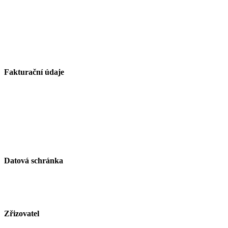
Základní škola Paskov, okres Frýdek-Místek, příspěvková
organizace
Kirilovova 330
739 21 Paskov
Fakturační údaje
Základní škola Paskov, okres Frýdek-Místek, příspěvková
organizace
Kirilovova 330
739 21 Paskov
IČ: 750 26 261
Datová schránka
ID schránky: zjsmnf5
Zřizovatel