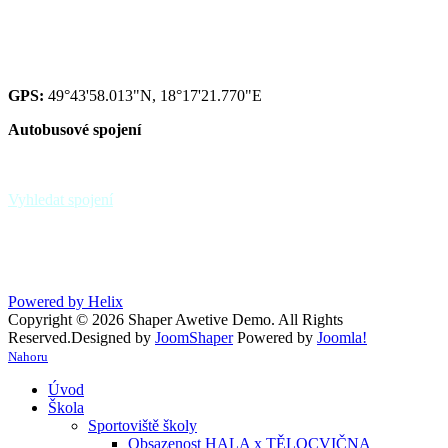
Red IZO: 600 134 075
IZO: 102092222
GPS:
49°43'58.013"N, 18°17'21.770"E
Autobusové spojení
zastávka Paskov,,sokolovna - linky 39, 370
zastávka Paskov,,u hřbitova
Vyhledat spojení
Powered by Helix
Copyright © 2026 Shaper Awetive Demo. All Rights
Reserved.
Designed by
JoomShaper
Powered by
Joomla!
Nahoru
Úvod
Škola
Sportoviště školy
Obsazenost HALA x TĚLOCVIČNA