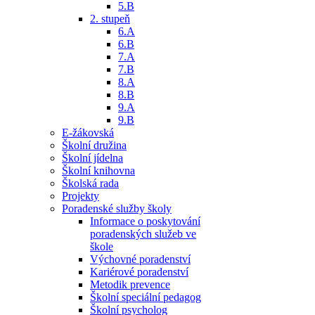
5.B
2. stupeň
6.A
6.B
7.A
7.B
8.A
8.B
9.A
9.B
E-žákovská
Školní družina
Školní jídelna
Školní knihovna
Školská rada
Projekty
Poradenské služby školy
Informace o poskytování
poradenských služeb ve
škole
Výchovné poradenství
Kariérové poradenství
Metodik prevence
Školní speciální pedagog
Školní psycholog