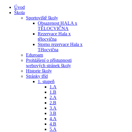
Úvod
Škola
Sportoviště školy
Obsazenost HALA x
TĚLOCVIČNA
Rezervace Hala x
tělocvična
Storno rezervace Hala x
Tělocvična
Eduroam
Prohlášení o přístupnosti
webových stránek školy
Historie školy
Stránky tříd
1. stupeň
1.A
1.B
2.A
2.B
3.A
3.B
4.A
4.B
5.A