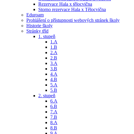
Rezervace Hala x tělocvična
Storno rezervace Hala x Tělocvična
Eduroam
Prohlášení o přístupnosti webových stránek školy
Historie školy
Stránky tříd
1. stupeň
1.A
1.B
2.A
2.B
3.A
3.B
4.A
4.B
5.A
5.B
2. stupeň
6.A
6.B
7.A
7.B
8.A
8.B
9.A