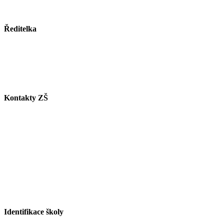
Město Paskov
www.mesto-paskov.cz
Ředitelka
Mgr. Lucie Butkovová
Tel.: +420 558 115 012
E-mail:
butkovova@zspaskov.cz
Kontakty ZŠ
Tel. info ZŠ: +420 558 115 011
Tel. jídelna: +420 558 115 008
Tel. družina: +420 558 115 017
Tel. sborovna I. st.: +420 558 115 016
Tel. malá škola: +420 558 115 002
E-mail ZŠ:
info@zspaskov.cz
E-mail jídelna:
jedlickova@zspaskov.cz
E-mail družina:
michalkova@zspaskov.cz
Identifikace školy