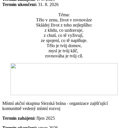
Termín ukončení:
31. 8. 2026
Téma:
Tělo v zenu, život v rovnováze
Skládej život z toho nejlepšího:
z klidu, co uzdravuje,
z chutí, co tě vyživují,
ze spojení, co tě naplňuje.
Tělo je tvůj domov,
mysl je tvůj klíč,
rovnováha je tvůj cíl.
Místní akční skupina Slezská brána - organizace zajišťující
komunitně vedený místní rozvoj
Termín zahájení:
říjen 2025
Termín ukončení:
srpen 2026