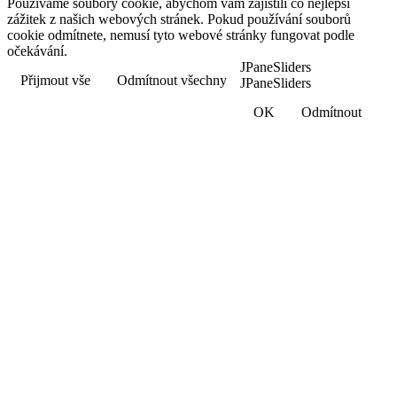
Používáme soubory cookie, abychom vám zajistili co nejlepší
zážitek z našich webových stránek. Pokud používání souborů
cookie odmítnete, nemusí tyto webové stránky fungovat podle
očekávání.
JPaneSliders
Přijmout vše
Odmítnout všechny
JPaneSliders
OK
Odmítnout