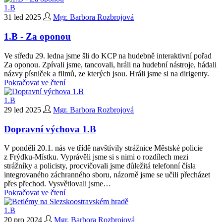
1.B
31 led 2025
Mgr. Barbora Rozbrojová
1.B - Za oponou
Ve středu 29. ledna jsme šli do KCP na hudebně interaktivní pořad
Za oponou. Zpívali jsme, tancovali, hráli na hudební nástroje, hádali
názvy písniček a filmů, ze kterých jsou. Hráli jsme si na dirigenty.
Pokračovat ve čtení
1.B
29 led 2025
Mgr. Barbora Rozbrojová
Dopravní výchova 1.B
V pondělí 20.1. nás ve třídě navštívily strážnice Městské policie
z Frýdku-Místku. Vyprávěli jsme si s nimi o rozdílech mezi
strážníky a policisty, procvičovali jsme důležitá telefonní čísla
integrovaného záchranného sboru, názorně jsme se učili přecházet
přes přechod. Vysvětlovali jsme…
Pokračovat ve čtení
1.B
20 pro 2024
Mgr. Barbora Rozbrojová