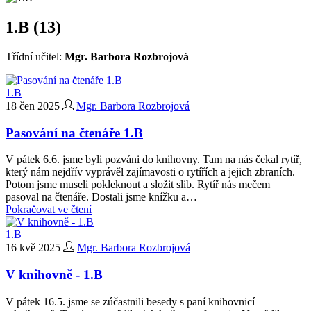
1.B (13)
Třídní učitel:
Mgr. Barbora Rozbrojová
1.B
18 čen 2025
Mgr. Barbora Rozbrojová
Pasování na čtenáře 1.B
V pátek 6.6. jsme byli pozváni do knihovny. Tam na nás čekal rytíř,
který nám nejdřív vyprávěl zajímavosti o rytířích a jejich zbraních.
Potom jsme museli pokleknout a složit slib. Rytíř nás mečem
pasoval na čtenáře. Dostali jsme knížku a…
Pokračovat ve čtení
1.B
16 kvě 2025
Mgr. Barbora Rozbrojová
V knihovně - 1.B
V pátek 16.5. jsme se zúčastnili besedy s paní knihovnicí