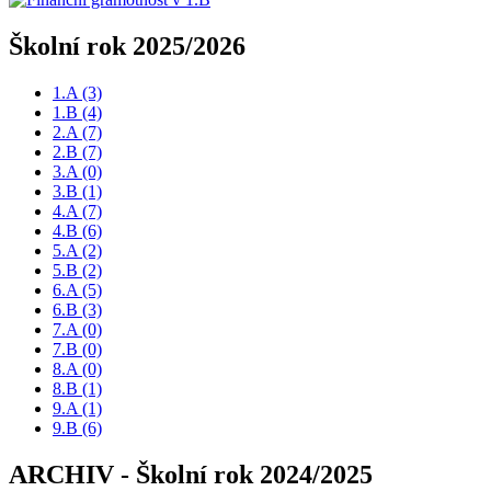
Školní rok 2025/2026
1.A
(3)
1.B
(4)
2.A
(7)
2.B
(7)
3.A
(0)
3.B
(1)
4.A
(7)
4.B
(6)
5.A
(2)
5.B
(2)
6.A
(5)
6.B
(3)
7.A
(0)
7.B
(0)
8.A
(0)
8.B
(1)
9.A
(1)
9.B
(6)
ARCHIV - Školní rok 2024/2025