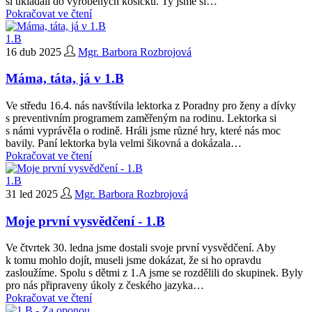
si ukládali do vyrobených košíčků. Ty jsme si…
Pokračovat ve čtení
1.B
16 dub 2025
Mgr. Barbora Rozbrojová
Máma, táta, já v 1.B
Ve středu 16.4. nás navštívila lektorka z Poradny pro ženy a dívky
s preventivním programem zaměřeným na rodinu. Lektorka si
s námi vyprávěIa o rodině. Hráli jsme různé hry, které nás moc
bavily. Paní lektorka byla velmi šikovná a dokázala…
Pokračovat ve čtení
1.B
31 led 2025
Mgr. Barbora Rozbrojová
Moje první vysvědčení - 1.B
Ve čtvrtek 30. ledna jsme dostali svoje první vysvědčení. Aby
k tomu mohlo dojít, museli jsme dokázat, že si ho opravdu
zasloužíme. Spolu s dětmi z 1.A jsme se rozdělili do skupinek. Byly
pro nás připraveny úkoly z českého jazyka…
Pokračovat ve čtení