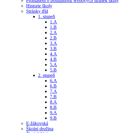
Prohlášení o přístupnosti webových stránek školy
Historie školy
Stránky tříd
1. stupeň
1.A
1.B
2.A
2.B
3.A
3.B
4.A
4.B
5.A
5.B
2. stupeň
6.A
6.B
7.A
7.B
8.A
8.B
9.A
9.B
E-žákovská
Školní družina