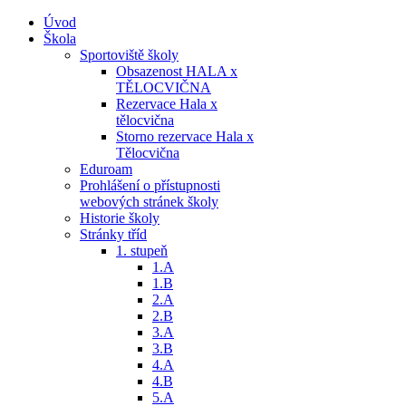
Úvod
Škola
Sportoviště školy
Obsazenost HALA x
TĚLOCVIČNA
Rezervace Hala x
tělocvična
Storno rezervace Hala x
Tělocvična
Eduroam
Prohlášení o přístupnosti
webových stránek školy
Historie školy
Stránky tříd
1. stupeň
1.A
1.B
2.A
2.B
3.A
3.B
4.A
4.B
5.A