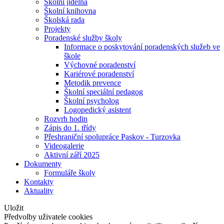
Školní jídelna
Školní knihovna
Školská rada
Projekty
Poradenské služby školy
Informace o poskytování poradenských služeb ve
škole
Výchovné poradenství
Kariérové poradenství
Metodik prevence
Školní speciální pedagog
Školní psycholog
Logopedický asistent
Rozvrh hodin
Zápis do 1. třídy
Přeshraniční spolupráce Paskov - Turzovka
Videogalerie
Aktivní září 2025
Dokumenty
Formuláře školy
Kontakty
Aktuality
Uložit
Předvolby uživatele cookies