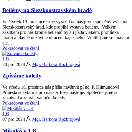
Betlémy na Slezskoostravském hradě
Ve čtvrtek 19. prosince jsme vyrazili na náš první společný výlet na
Slezskoostravský hrad, kde probíhá výstava betlémů. Velkým
zážitkem pro nás kromě betlémů byla i jízda vlakem, prohlídka
hradu a hlavně nezbytné utrácení kapesného. Vrátili jsme se unavení
ale…
Pokračovat ve čtení
1.B
20 pro 2024
Mgr. Barbora Rozbrojová
Zpíváme koledy
Ve středu 18. prosince nás přišla navštívit pí uč. P. Klimundová.
Přinesla si kytaru a pro nás Orffovy nástroje. Společně jsme si
zazpívali a zahráli vánoční koledy.
Pokračovat ve čtení
1.B
07 pro 2024
Mgr. Barbora Rozbrojová
Mikuláš v 1.B