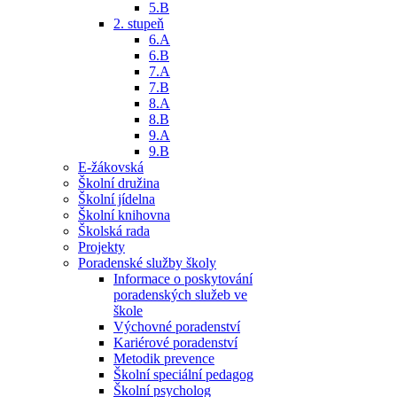
5.B
2. stupeň
6.A
6.B
7.A
7.B
8.A
8.B
9.A
9.B
E-žákovská
Školní družina
Školní jídelna
Školní knihovna
Školská rada
Projekty
Poradenské služby školy
Informace o poskytování
poradenských služeb ve
škole
Výchovné poradenství
Kariérové poradenství
Metodik prevence
Školní speciální pedagog
Školní psycholog