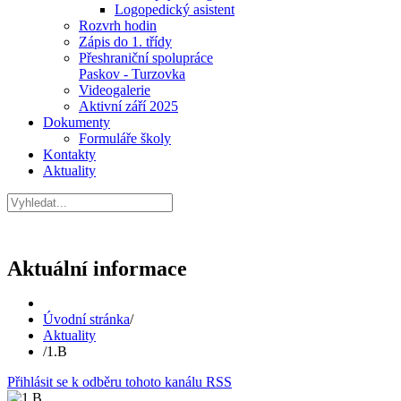
Logopedický asistent
Rozvrh hodin
Zápis do 1. třídy
Přeshraniční spolupráce
Paskov - Turzovka
Videogalerie
Aktivní září 2025
Dokumenty
Formuláře školy
Kontakty
Aktuality
Aktuální informace
Úvodní stránka
/
Aktuality
/
1.B
Přihlásit se k odběru tohoto kanálu RSS