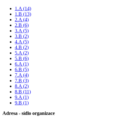
1.A
(14)
1.B
(13)
2.A
(4)
2.B
(6)
3.A
(5)
3.B
(2)
4.A
(5)
4.B
(2)
5.A
(2)
5.B
(6)
6.A
(1)
6.B
(5)
7.A
(4)
7.B
(3)
8.A
(2)
8.B
(11)
9.A
(1)
9.B
(1)
Adresa - sídlo organizace
Základní škola Paskov, okres Frýdek-Místek, příspěvková
organizace
Kirilovova 330