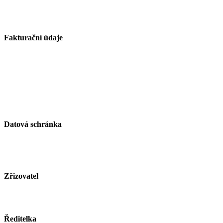
739 21 Paskov
Fakturační údaje
Základní škola Paskov, okres Frýdek-Místek, příspěvková
organizace
Kirilovova 330
739 21 Paskov
IČ: 750 26 261
Datová schránka
ID schránky: zjsmnf5
Zřizovatel
Město Paskov
www.mesto-paskov.cz
Ředitelka