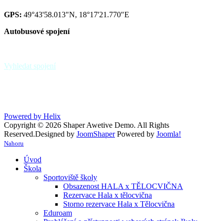
GPS:
49°43'58.013"N, 18°17'21.770"E
Autobusové spojení
zastávka Paskov,,sokolovna - linky 39, 370
zastávka Paskov,,u hřbitova
Vyhledat spojení
Powered by Helix
Copyright © 2026 Shaper Awetive Demo. All Rights
Reserved.
Designed by
JoomShaper
Powered by
Joomla!
Nahoru
Úvod
Škola
Sportoviště školy
Obsazenost HALA x TĚLOCVIČNA
Rezervace Hala x tělocvična
Storno rezervace Hala x Tělocvična
Eduroam