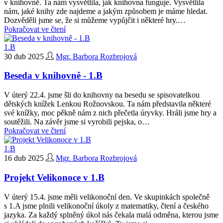
v knihovně. Ta nám vysvětlila, jak knihovna funguje. Vysvětlila
nám, jaké knihy zde najdeme a jakým způsobem je máme hledat.
Dozvěděli jsme se, že si můžeme vypůjčit i některé hry.…
Pokračovat ve čtení
1.B
30 dub 2025
Mgr. Barbora Rozbrojová
Beseda v knihovně - 1.B
V úterý 22.4. jsme šli do knihovny na besedu se spisovatelkou
dětských knížek Lenkou Rožnovskou. Ta nám představila některé
své knížky, moc pěkně nám z nich přečetla úryvky. Hráli jsme hry a
soutěžili. Na závěr jsme si vyrobili pejska, o…
Pokračovat ve čtení
1.B
16 dub 2025
Mgr. Barbora Rozbrojová
Projekt Velikonoce v 1.B
V úterý 15.4. jsme měli velikonoční den. Ve skupinkách společně
s 1.A jsme plnili velikonoční úkoly z matematiky, čtení a českého
jazyka. Za každý splněný úkol nás čekala malá odměna, kterou jsme