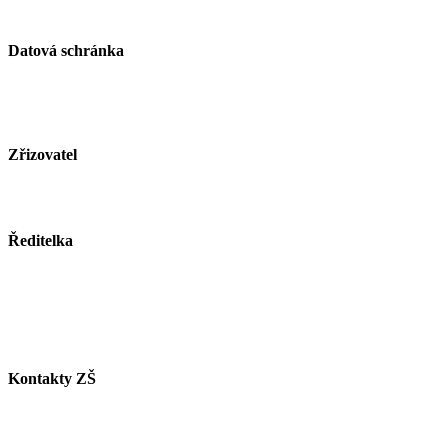
Datová schránka
ID schránky: zjsmnf5
Zřizovatel
Město Paskov
www.mesto-paskov.cz
Ředitelka
Mgr. Lucie Butkovová
Tel.: +420 558 115 012
E-mail:
butkovova@zspaskov.cz
Kontakty ZŠ
Tel. info ZŠ: +420 558 115 011
Tel. jídelna: +420 558 115 008