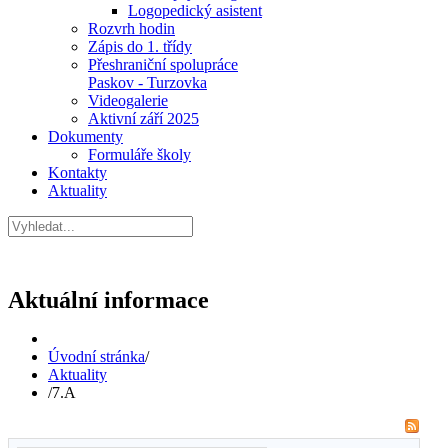
Logopedický asistent
Rozvrh hodin
Zápis do 1. třídy
Přeshraniční spolupráce
Paskov - Turzovka
Videogalerie
Aktivní září 2025
Dokumenty
Formuláře školy
Kontakty
Aktuality
Aktuální informace
Úvodní stránka
/
Aktuality
/
7.A