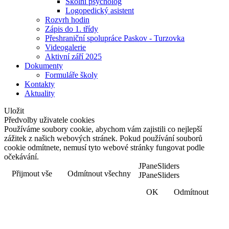
Školní psycholog
Logopedický asistent
Rozvrh hodin
Zápis do 1. třídy
Přeshraniční spolupráce Paskov - Turzovka
Videogalerie
Aktivní září 2025
Dokumenty
Formuláře školy
Kontakty
Aktuality
Uložit
Předvolby uživatele cookies
Používáme soubory cookie, abychom vám zajistili co nejlepší
zážitek z našich webových stránek. Pokud používání souborů
cookie odmítnete, nemusí tyto webové stránky fungovat podle
očekávání.
JPaneSliders
Přijmout vše
Odmítnout všechny
JPaneSliders
OK
Odmítnout