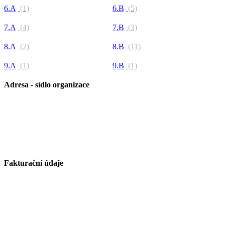
6.A
(1)
6.B
(5)
7.A
(4)
7.B
(3)
8.A
(2)
8.B
(11)
9.A
(1)
9.B
(1)
Adresa - sídlo organizace
Základní škola Paskov, okres Frýdek-Místek, příspěvková
organizace
Kirilovova 330
739 21 Paskov
Fakturační údaje
Základní škola Paskov, okres Frýdek-Místek, příspěvková
organizace
Kirilovova 330
739 21 Paskov
IČ: 750 26 261