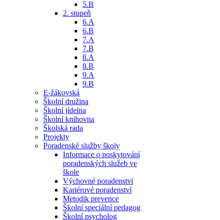
5.B
2. stupeň
6.A
6.B
7.A
7.B
8.A
8.B
9.A
9.B
E-žákovská
Školní družina
Školní jídelna
Školní knihovna
Školská rada
Projekty
Poradenské služby školy
Informace o poskytování
poradenských služeb ve
škole
Výchovné poradenství
Kariérové poradenství
Metodik prevence
Školní speciální pedagog
Školní psycholog