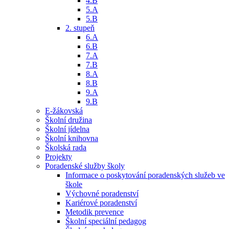
4.B
5.A
5.B
2. stupeň
6.A
6.B
7.A
7.B
8.A
8.B
9.A
9.B
E-žákovská
Školní družina
Školní jídelna
Školní knihovna
Školská rada
Projekty
Poradenské služby školy
Informace o poskytování poradenských služeb ve
škole
Výchovné poradenství
Kariérové poradenství
Metodik prevence
Školní speciální pedagog