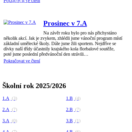
Pokračovat ve čtení
20 pro 2024
Mgr.
Šárka
Hrochová
Prosinec v 7.A
Na závěr roku bylo pro nás přichystáno
několik akcí. Jak je zvykem, zhlédli jsme vánoční program místí
základní umělecké školy. Dále jsme žili sportem. Nejdříve se
dívky naší třídy účastnily krajského kola florbalové soutěže,
poté jsme poslední předvánoční den strávili…
Pokračovat ve čtení
Školní rok 2025/2026
1.A
(3)
1.B
(4)
2.A
(7)
2.B
(7)
3.A
(0)
3.B
(1)
4.A
(7)
4.B
(6)