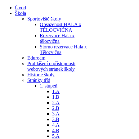
Úvod
Škola
Sportoviště školy
Obsazenost HALA x
TĚLOCVIČNA
Rezervace Hala x
tělocvična
Storno rezervace Hala x
Tělocvična
Eduroam
Prohlášení o přístupnosti
webových stránek školy
Historie školy
Stránky tříd
1. stupeň
1.A
1.B
2.A
2.B
3.A
3.B
4.A
4.B
5.A