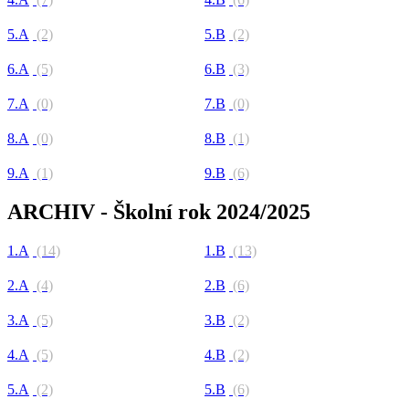
5.A
(2)
5.B
(2)
6.A
(5)
6.B
(3)
7.A
(0)
7.B
(0)
8.A
(0)
8.B
(1)
9.A
(1)
9.B
(6)
ARCHIV - Školní rok 2024/2025
1.A
(14)
1.B
(13)
2.A
(4)
2.B
(6)
3.A
(5)
3.B
(2)
4.A
(5)
4.B
(2)
5.A
(2)
5.B
(6)