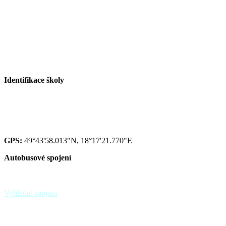
Tel. družina: +420 558 115 017
Tel. sborovna I. st.: +420 558 115 016
Tel. malá škola: +420 558 115 002
E-mail ZŠ:
info@zspaskov.cz
E-mail jídelna:
jedlickova@zspaskov.cz
E-mail družina:
michalkova@zspaskov.cz
Identifikace školy
Red IZO: 600 134 075
IZO: 102092222
GPS:
49°43'58.013"N, 18°17'21.770"E
Autobusové spojení
zastávka Paskov,,sokolovna - linky 39, 370
zastávka Paskov,,u hřbitova
Vyhledat spojení