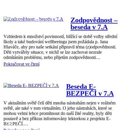
7.A
08 dub 2025
Zodpovědnost –
Mgr. Šárka Hrochová
beseda v 7.A
Vzhledem k množství povinností, blížící se době volby střední
školy a také budování wellbeeingu jsem požádala p. Jana
Hlaváče, aby pro naše setkání připravil téma (z)odpovědnosti.
Děti vytvářely situace, v nichž se lze zachovat nezrale
odmítáním problému, nebo přijetím zodpovědnosti…
Pokračovat ve čtení
7.A
07 dub 2025
Mgr. Šárka Hrochová
Beseda E-
BEZPEČÍ v 7.A
V aktuálním světě čelí děti mnoha nástrahám nejen v reálném
světě, ale také v tom virtuálním. O jeho nástrahách, které se
mohou velmi lehce promítnout do naší žité reality, byly děti
poutavě a bez příkras informovány lektorkou z projektu E-
BEZPEČÍ.…
7.A