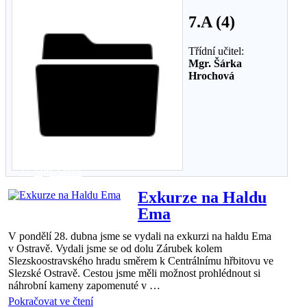
7.A (4)
Třídní učitel:
Mgr. Šárka
Hrochová
7.A
05 kvě 2025
Mgr. Šárka
Hrochová
Exkurze na Haldu
Ema
V pondělí 28. dubna jsme se vydali na exkurzi na haldu Ema
v Ostravě. Vydali jsme se od dolu Zárubek kolem
Slezskoostravského hradu směrem k Centrálnímu hřbitovu ve
Slezské Ostravě. Cestou jsme měli možnost prohlédnout si
náhrobní kameny zapomenuté v …
Pokračovat ve čtení