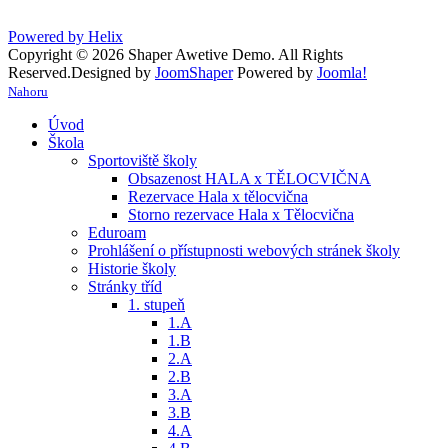
Powered by Helix
Copyright © 2026 Shaper Awetive Demo. All Rights
Reserved.
Designed by
JoomShaper
Powered by
Joomla!
Nahoru
Úvod
Škola
Sportoviště školy
Obsazenost HALA x TĚLOCVIČNA
Rezervace Hala x tělocvična
Storno rezervace Hala x Tělocvična
Eduroam
Prohlášení o přístupnosti webových stránek školy
Historie školy
Stránky tříd
1. stupeň
1.A
1.B
2.A
2.B
3.A
3.B
4.A