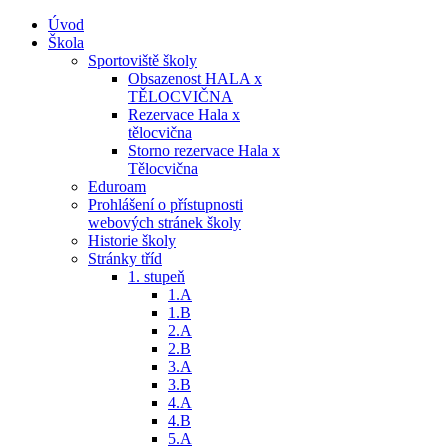
Úvod
Škola
Sportoviště školy
Obsazenost HALA x
TĚLOCVIČNA
Rezervace Hala x
tělocvična
Storno rezervace Hala x
Tělocvična
Eduroam
Prohlášení o přístupnosti
webových stránek školy
Historie školy
Stránky tříd
1. stupeň
1.A
1.B
2.A
2.B
3.A
3.B
4.A
4.B
5.A