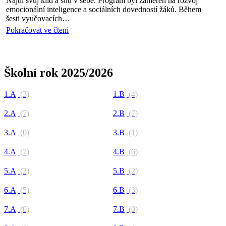
Najdi svůj klid a sílu v sebe. Program byl zaměřen na rozvoj
emocionální inteligence a sociálních dovedností žáků. Během
šesti vyučovacích…
Pokračovat ve čtení
Školní rok 2025/2026
1.A
(3)
1.B
(4)
2.A
(7)
2.B
(7)
3.A
(0)
3.B
(1)
4.A
(7)
4.B
(6)
5.A
(2)
5.B
(2)
6.A
(5)
6.B
(3)
7.A
(0)
7.B
(0)