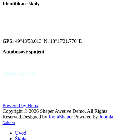
Identifikace školy
Red IZO: 600 134 075
IZO: 102092222
GPS:
49°43'58.013"N, 18°17'21.770"E
Autobusové spojení
zastávka Paskov,,sokolovna - linky 39, 370
zastávka Paskov,,u hřbitova
Vyhledat spojení
Powered by Helix
Copyright © 2026 Shaper Awetive Demo. All Rights
Reserved.
Designed by
JoomShaper
Powered by
Joomla!
Nahoru
Úvod
Škola