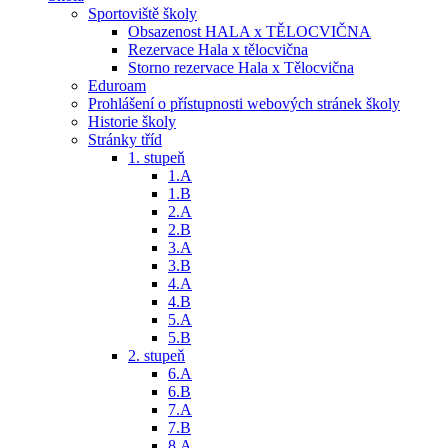
Sportoviště školy
Obsazenost HALA x TĚLOCVIČNA
Rezervace Hala x tělocvična
Storno rezervace Hala x Tělocvična
Eduroam
Prohlášení o přístupnosti webových stránek školy
Historie školy
Stránky tříd
1. stupeň
1.A
1.B
2.A
2.B
3.A
3.B
4.A
4.B
5.A
5.B
2. stupeň
6.A
6.B
7.A
7.B
8.A