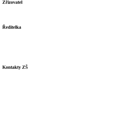
Zřizovatel
Město Paskov
www.mesto-paskov.cz
Ředitelka
Mgr. Lucie Butkovová
Tel.: +420 558 115 012
E-mail:
butkovova@zspaskov.cz
Kontakty ZŠ
Tel. info ZŠ: +420 558 115 011
Tel. jídelna: +420 558 115 008
Tel. družina: +420 558 115 017
Tel. sborovna I. st.: +420 558 115 016
Tel. malá škola: +420 558 115 002
E-mail ZŠ:
info@zspaskov.cz
E-mail jídelna:
jedlickova@zspaskov.cz
E-mail družina:
michalkova@zspaskov.cz