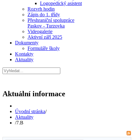
Logopedický asistent
Rozvrh hodin
Zápis do 1. třídy
Přeshraniční spolupráce
Paskov - Turzovka
Videogalerie
Aktivní září 2025
Dokumenty
Formuláře školy
Kontakty
Aktuality
Aktuální informace
Úvodní stránka
/
Aktuality
/
7.B