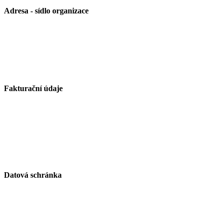
Adresa - sídlo organizace
Základní škola Paskov, okres Frýdek-Místek, příspěvková
organizace
Kirilovova 330
739 21 Paskov
Fakturační údaje
Základní škola Paskov, okres Frýdek-Místek, příspěvková
organizace
Kirilovova 330
739 21 Paskov
IČ: 750 26 261
Datová schránka
ID schránky: zjsmnf5