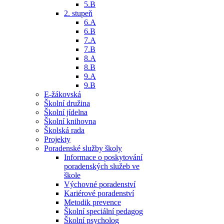
5.B
2. stupeň
6.A
6.B
7.A
7.B
8.A
8.B
9.A
9.B
E-žákovská
Školní družina
Školní jídelna
Školní knihovna
Školská rada
Projekty
Poradenské služby školy
Informace o poskytování
poradenských služeb ve
škole
Výchovné poradenství
Kariérové poradenství
Metodik prevence
Školní speciální pedagog
Školní psycholog