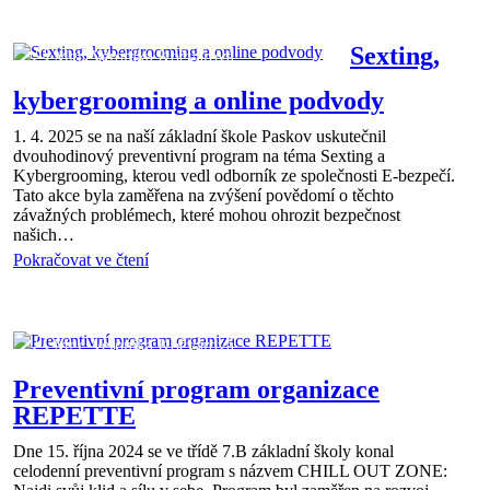
7.B
02 dub 2025
Sexting,
Mgr. Veronika Kočvarová
kybergrooming a online podvody
1. 4. 2025 se na naší základní škole Paskov uskutečnil
dvouhodinový preventivní program na téma Sexting a
Kybergrooming, kterou vedl odborník ze společnosti E-bezpečí.
Tato akce byla zaměřena na zvýšení povědomí o těchto
závažných problémech, které mohou ohrozit bezpečnost
našich…
Pokračovat ve čtení
7.B
25 lis 2024
Mgr. Veronika Kočvarová
Preventivní program organizace
REPETTE
Dne 15. října 2024 se ve třídě 7.B základní školy konal
celodenní preventivní program s názvem CHILL OUT ZONE: