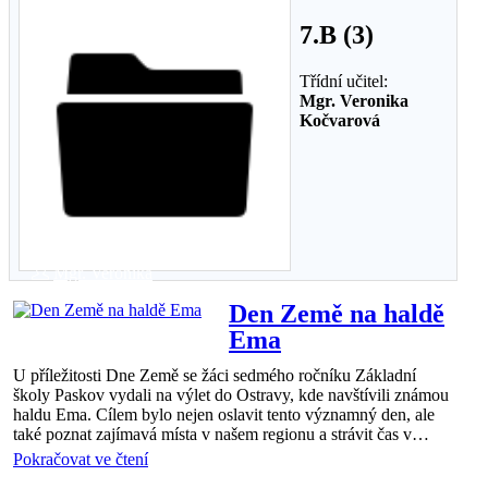
7.B (3)
Třídní učitel:
Mgr. Veronika
Kočvarová
7.B
10 kvě 2025
Mgr. Veronika
Kočvarová
Den Země na haldě
Ema
U příležitosti Dne Země se žáci sedmého ročníku Základní
školy Paskov vydali na výlet do Ostravy, kde navštívili známou
haldu Ema. Cílem bylo nejen oslavit tento významný den, ale
také poznat zajímavá místa v našem regionu a strávit čas v…
Pokračovat ve čtení