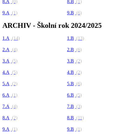
8.A
(0)
8.B
(1)
9.A
(1)
9.B
(6)
ARCHIV - Školní rok 2024/2025
1.A
(14)
1.B
(13)
2.A
(4)
2.B
(6)
3.A
(5)
3.B
(2)
4.A
(5)
4.B
(2)
5.A
(2)
5.B
(6)
6.A
(1)
6.B
(5)
7.A
(4)
7.B
(3)
8.A
(2)
8.B
(11)
9.A
(1)
9.B
(1)