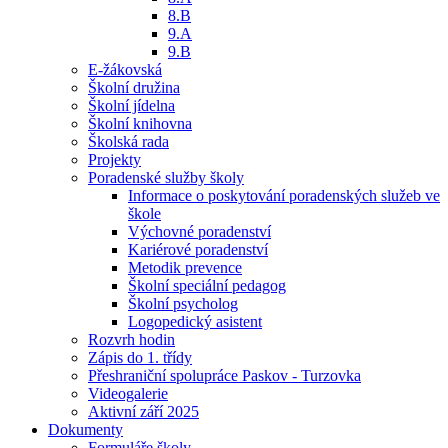
8.B
9.A
9.B
E-žákovská
Školní družina
Školní jídelna
Školní knihovna
Školská rada
Projekty
Poradenské služby školy
Informace o poskytování poradenských služeb ve
škole
Výchovné poradenství
Kariérové poradenství
Metodik prevence
Školní speciální pedagog
Školní psycholog
Logopedický asistent
Rozvrh hodin
Zápis do 1. třídy
Přeshraniční spolupráce Paskov - Turzovka
Videogalerie
Aktivní září 2025
Dokumenty
Formuláře školy