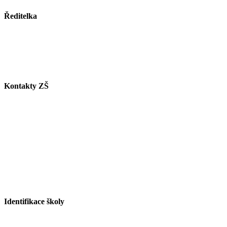
Ředitelka
Mgr. Lucie Butkovová
Tel.: +420 558 115 012
E-mail:
butkovova@zspaskov.cz
Kontakty ZŠ
Tel. info ZŠ: +420 558 115 011
Tel. jídelna: +420 558 115 008
Tel. družina: +420 558 115 017
Tel. sborovna I. st.: +420 558 115 016
Tel. malá škola: +420 558 115 002
E-mail ZŠ:
info@zspaskov.cz
E-mail jídelna:
jedlickova@zspaskov.cz
E-mail družina:
michalkova@zspaskov.cz
Identifikace školy
Red IZO: 600 134 075