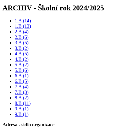
ARCHIV - Školní rok 2024/2025
1.A
(14)
1.B
(13)
2.A
(4)
2.B
(6)
3.A
(5)
3.B
(2)
4.A
(5)
4.B
(2)
5.A
(2)
5.B
(6)
6.A
(1)
6.B
(5)
7.A
(4)
7.B
(3)
8.A
(2)
8.B
(11)
9.A
(1)
9.B
(1)
Adresa - sídlo organizace
Základní škola Paskov, okres Frýdek-Místek, příspěvková