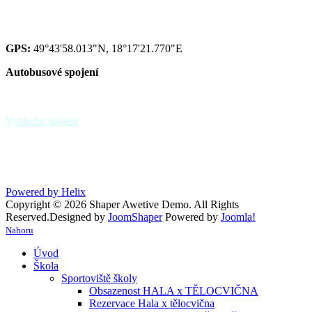
IZO: 102092222
GPS:
49°43'58.013"N, 18°17'21.770"E
Autobusové spojení
zastávka Paskov,,sokolovna - linky 39, 370
zastávka Paskov,,u hřbitova
Vyhledat spojení
Powered by Helix
Copyright © 2026 Shaper Awetive Demo. All Rights
Reserved.
Designed by
JoomShaper
Powered by
Joomla!
Nahoru
Úvod
Škola
Sportoviště školy
Obsazenost HALA x TĚLOCVIČNA
Rezervace Hala x tělocvična