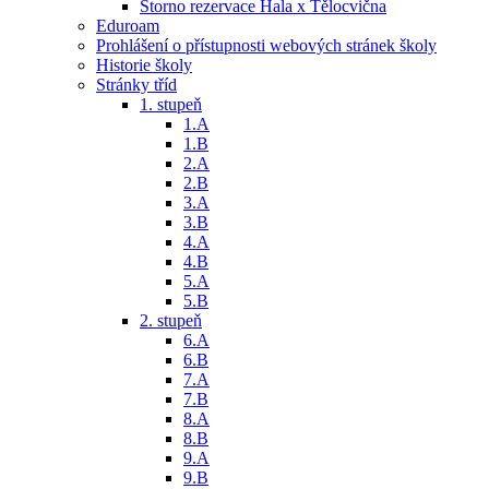
Storno rezervace Hala x Tělocvična
Eduroam
Prohlášení o přístupnosti webových stránek školy
Historie školy
Stránky tříd
1. stupeň
1.A
1.B
2.A
2.B
3.A
3.B
4.A
4.B
5.A
5.B
2. stupeň
6.A
6.B
7.A
7.B
8.A
8.B
9.A
9.B