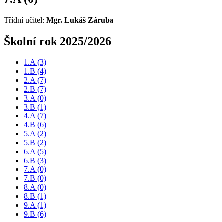
Třídní učitel:
Mgr. Lukáš Záruba
Školní rok 2025/2026
1.A
(3)
1.B
(4)
2.A
(7)
2.B
(7)
3.A
(0)
3.B
(1)
4.A
(7)
4.B
(6)
5.A
(2)
5.B
(2)
6.A
(5)
6.B
(3)
7.A
(0)
7.B
(0)
8.A
(0)
8.B
(1)
9.A
(1)
9.B
(6)