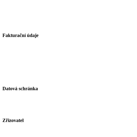
organizace
Kirilovova 330
739 21 Paskov
Fakturační údaje
Základní škola Paskov, okres Frýdek-Místek, příspěvková
organizace
Kirilovova 330
739 21 Paskov
IČ: 750 26 261
Datová schránka
ID schránky: zjsmnf5
Zřizovatel
Město Paskov
www.mesto-paskov.cz