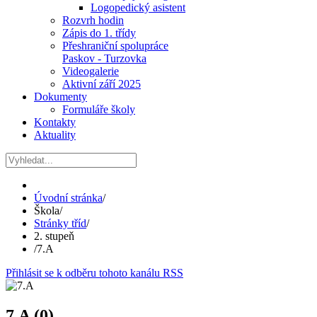
Logopedický asistent
Rozvrh hodin
Zápis do 1. třídy
Přeshraniční spolupráce
Paskov - Turzovka
Videogalerie
Aktivní září 2025
Dokumenty
Formuláře školy
Kontakty
Aktuality
Úvodní stránka
/
Škola
/
Stránky tříd
/
2. stupeň
/
7.A
Přihlásit se k odběru tohoto kanálu RSS
7.A (0)