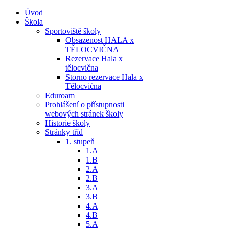
Úvod
Škola
Sportoviště školy
Obsazenost HALA x
TĚLOCVIČNA
Rezervace Hala x
tělocvična
Storno rezervace Hala x
Tělocvična
Eduroam
Prohlášení o přístupnosti
webových stránek školy
Historie školy
Stránky tříd
1. stupeň
1.A
1.B
2.A
2.B
3.A
3.B
4.A
4.B
5.A