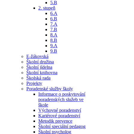
5.B
2. stupeň
6.A
6.B
7.A
7.B
8.A
8.B
9.A
9.B
E-žákovská
Školní družina
Školní jídelna
Školní knihovna
Školská rada
Projekty
Poradenské služby školy
Informace o poskytování
poradenských služeb ve
škole
Výchovné poradenství
Kariérové poradenství
Metodik prevence
Školní speciální pedagog
Školní psycholog