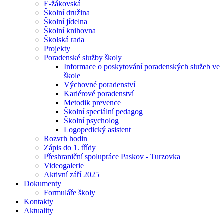
E-žákovská
Školní družina
Školní jídelna
Školní knihovna
Školská rada
Projekty
Poradenské služby školy
Informace o poskytování poradenských služeb ve
škole
Výchovné poradenství
Kariérové poradenství
Metodik prevence
Školní speciální pedagog
Školní psycholog
Logopedický asistent
Rozvrh hodin
Zápis do 1. třídy
Přeshraniční spolupráce Paskov - Turzovka
Videogalerie
Aktivní září 2025
Dokumenty
Formuláře školy
Kontakty
Aktuality