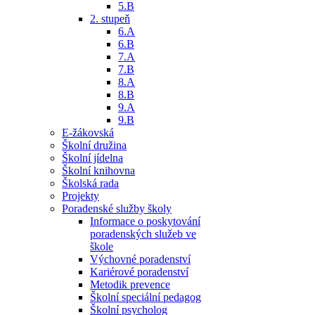
5.B
2. stupeň
6.A
6.B
7.A
7.B
8.A
8.B
9.A
9.B
E-žákovská
Školní družina
Školní jídelna
Školní knihovna
Školská rada
Projekty
Poradenské služby školy
Informace o poskytování
poradenských služeb ve
škole
Výchovné poradenství
Kariérové poradenství
Metodik prevence
Školní speciální pedagog
Školní psycholog