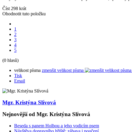
Číst 298 krát
Ohodnotit tuto položku
1
2
3
4
5
(0 hlasů)
velikost písma
zmenšit velikost písma
Tisk
Email
Mgr. Kristýna Slívová
Nejnovější od Mgr. Kristýna Slívová
Beseda s panem Holbou a jeho vodicím psem
Návštěva dopravního hřiště: zábava i poučení