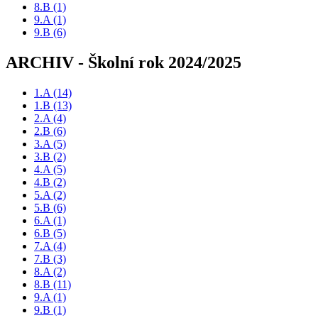
8.B
(1)
9.A
(1)
9.B
(6)
ARCHIV - Školní rok 2024/2025
1.A
(14)
1.B
(13)
2.A
(4)
2.B
(6)
3.A
(5)
3.B
(2)
4.A
(5)
4.B
(2)
5.A
(2)
5.B
(6)
6.A
(1)
6.B
(5)
7.A
(4)
7.B
(3)
8.A
(2)
8.B
(11)
9.A
(1)
9.B
(1)