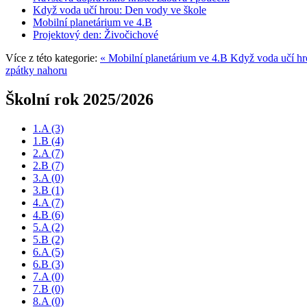
Když voda učí hrou: Den vody ve škole
Mobilní planetárium ve 4.B
Projektový den: Živočichové
Více z této kategorie:
« Mobilní planetárium ve 4.B
Když voda učí hr
zpátky nahoru
Školní rok 2025/2026
1.A
(3)
1.B
(4)
2.A
(7)
2.B
(7)
3.A
(0)
3.B
(1)
4.A
(7)
4.B
(6)
5.A
(2)
5.B
(2)
6.A
(5)
6.B
(3)
7.A
(0)
7.B
(0)
8.A
(0)