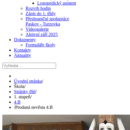
Logopedický asistent
Rozvrh hodin
Zápis do 1. třídy
Přeshraniční spolupráce
Paskov - Turzovka
Videogalerie
Aktivní září 2025
Dokumenty
Formuláře školy
Kontakty
Aktuality
Úvodní stránka
/
Škola
/
Stránky tříd
/
1. stupeň
/
4.B
/
Prodaná nevěsta 4.B