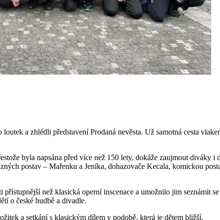
lo loutek a zhlédli představení Prodaná nevěsta. Už samotná cesta vla
estože byla napsána před více než 150 lety, dokáže zaujmout diváky i 
ýrazných postav – Mařenku a Jeníka, dohazovače Kecala, komickou posta
přístupnější než klasická operní inscenace a umožnilo jim seznámit s
ětí o české hudbě a divadle.
ožitek a setkání s klasickým dílem v podobě, která je dětem bližší.