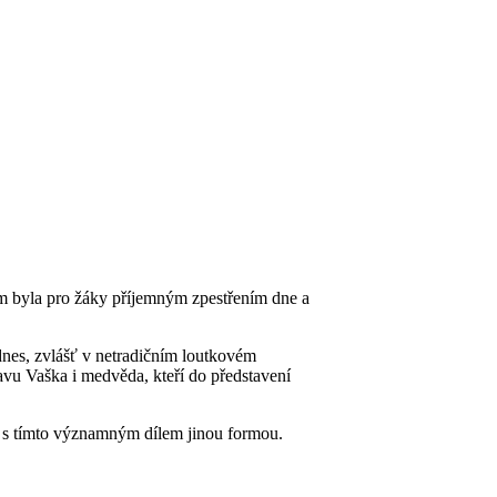
kem byla pro žáky příjemným zpestřením dne a
dnes, zvlášť v netradičním loutkovém
vu Vaška i medvěda, kteří do představení
e s tímto významným dílem jinou formou.