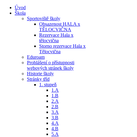
Úvod
Škola
Sportoviště školy
Obsazenost HALA x
TĚLOCVIČNA
Rezervace Hala x
tělocvična
Storno rezervace Hala x
Tělocvična
Eduroam
Prohlášení o přístupnosti
webových stránek školy
Historie školy
Stránky tříd
1. stupeň
1.A
1.B
2.A
2.B
3.A
3.B
4.A
4.B
5.A