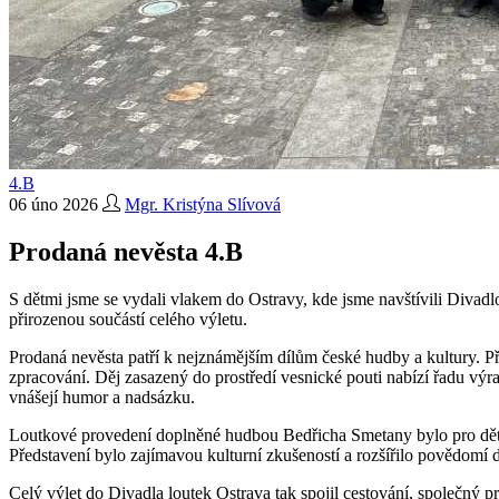
4.B
06 úno 2026
Mgr. Kristýna Slívová
Prodaná nevěsta 4.B
S dětmi jsme se vydali vlakem do Ostravy, kde jsme navštívili Divad
přirozenou součástí celého výletu.
Prodaná nevěsta patří k nejznámějším dílům české hudby a kultury. Př
zpracování. Děj zasazený do prostředí vesnické pouti nabízí řadu v
vnášejí humor a nadsázku.
Loutkové provedení doplněné hudbou Bedřicha Smetany bylo pro děti 
Představení bylo zajímavou kulturní zkušeností a rozšířilo povědomí d
Celý výlet do Divadla loutek Ostrava tak spojil cestování, společný pr