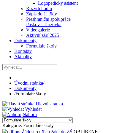
Logopedický asistent
Rozvrh hodin
Zápis do 1. třídy
Přeshraniční spolupráce
Paskov - Turzovka
Videogalerie
Aktivní září 2025
Dokumenty
Formuláře školy
Kontakty
Aktuality
Úvodní stránka
/
Dokumenty
/
Formuláře školy
Hlavní stránka
Vyhledat
Nahoru
Kategorie: Formuláře školy
Žádost o přijetí žáka do ZŠ
OBLÍBENÉ