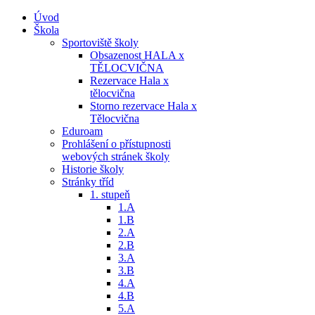
Úvod
Škola
Sportoviště školy
Obsazenost HALA x
TĚLOCVIČNA
Rezervace Hala x
tělocvična
Storno rezervace Hala x
Tělocvična
Eduroam
Prohlášení o přístupnosti
webových stránek školy
Historie školy
Stránky tříd
1. stupeň
1.A
1.B
2.A
2.B
3.A
3.B
4.A
4.B
5.A