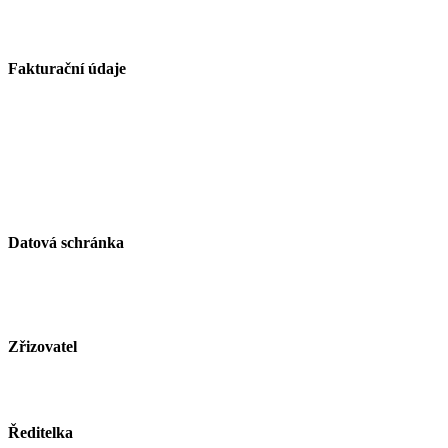
739 21 Paskov
Fakturační údaje
Základní škola Paskov, okres Frýdek-Místek, příspěvková
organizace
Kirilovova 330
739 21 Paskov
IČ: 750 26 261
Datová schránka
ID schránky: zjsmnf5
Zřizovatel
Město Paskov
www.mesto-paskov.cz
Ředitelka