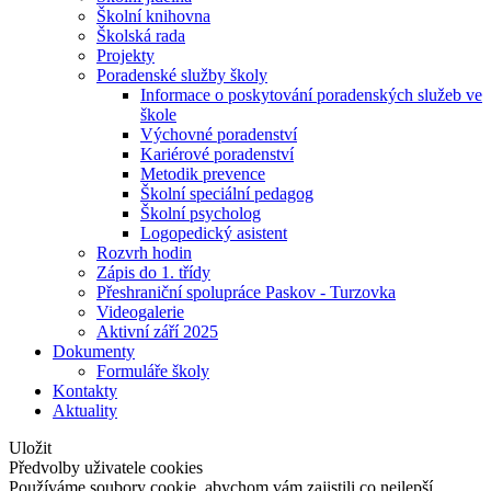
Školní knihovna
Školská rada
Projekty
Poradenské služby školy
Informace o poskytování poradenských služeb ve
škole
Výchovné poradenství
Kariérové poradenství
Metodik prevence
Školní speciální pedagog
Školní psycholog
Logopedický asistent
Rozvrh hodin
Zápis do 1. třídy
Přeshraniční spolupráce Paskov - Turzovka
Videogalerie
Aktivní září 2025
Dokumenty
Formuláře školy
Kontakty
Aktuality
Uložit
Předvolby uživatele cookies
Používáme soubory cookie, abychom vám zajistili co nejlepší