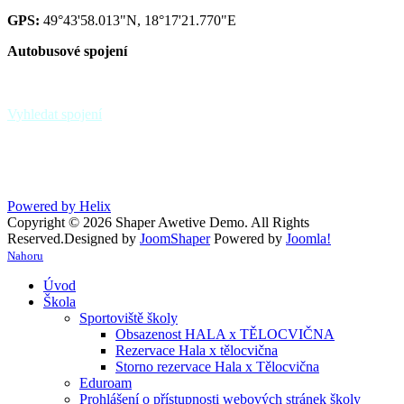
GPS:
49°43'58.013"N, 18°17'21.770"E
Autobusové spojení
zastávka Paskov,,sokolovna - linky 39, 370
zastávka Paskov,,u hřbitova
Vyhledat spojení
Powered by Helix
Copyright © 2026 Shaper Awetive Demo. All Rights
Reserved.
Designed by
JoomShaper
Powered by
Joomla!
Nahoru
Úvod
Škola
Sportoviště školy
Obsazenost HALA x TĚLOCVIČNA
Rezervace Hala x tělocvična
Storno rezervace Hala x Tělocvična
Eduroam
Prohlášení o přístupnosti webových stránek školy