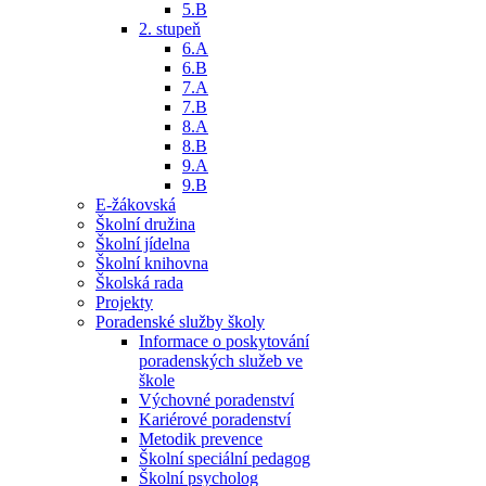
5.B
2. stupeň
6.A
6.B
7.A
7.B
8.A
8.B
9.A
9.B
E-žákovská
Školní družina
Školní jídelna
Školní knihovna
Školská rada
Projekty
Poradenské služby školy
Informace o poskytování
poradenských služeb ve
škole
Výchovné poradenství
Kariérové poradenství
Metodik prevence
Školní speciální pedagog
Školní psycholog