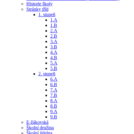
Historie školy
Stránky tříd
1. stupeň
1.A
1.B
2.A
2.B
3.A
3.B
4.A
4.B
5.A
5.B
2. stupeň
6.A
6.B
7.A
7.B
8.A
8.B
9.A
9.B
E-žákovská
Školní družina
Školní jídelna